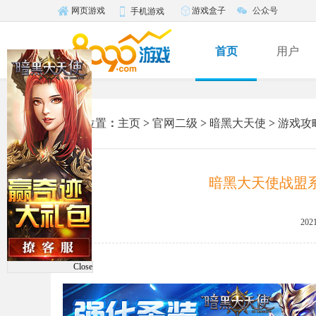
游戏盒子
公众号
网页游戏
手机游戏
首页
用户
您的位置
：
主页
>
官网二级
>
暗黑大天使
>
游戏攻
暗黑大天使战盟
2021
Close