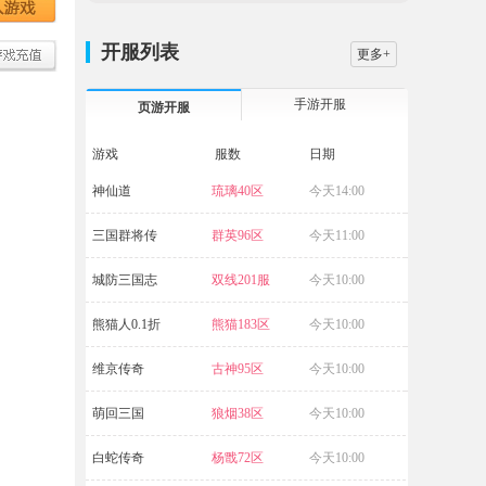
开服列表
更多+
手游开服
页游开服
游戏
服数
日期
神仙道
琉璃40区
今天14:00
源战役
三国群将传
群英96区
今天11:00
暗黑封魔录
城防三国志
双线201服
今天10:00
兽厂大佬
熊猫人0.1折
熊猫183区
今天10:00
九梦仙域
维京传奇
古神95区
今天10:00
九梦仙域
萌回三国
狼烟38区
今天10:00
白蛇传奇
杨戬72区
今天10:00