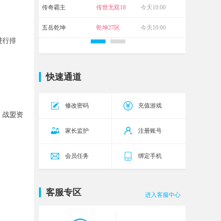
传奇霸主
传世无双18
今天10:00
区
五岳乾坤
乾坤27区
今天10:00
进行排
快速通道
修改密码
充值游戏
、战盟资
家长监护
注册账号
会员任务
绑定手机
客服专区
进入客服中心