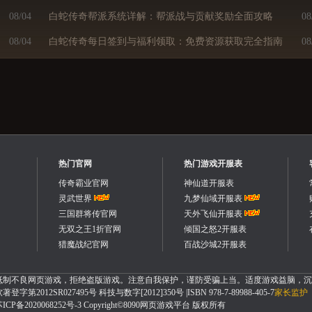
08/04
白蛇传奇帮派系统详解：帮派战与贡献奖励全面攻略
08
08/04
白蛇传奇每日签到与福利领取：免费资源获取完全指南
08
热门官网
热门游戏开服表
传奇霸业官网
神仙道开服表
灵武世界
九梦仙域开服表
三国群将传官网
天外飞仙开服表
无双之王1折官网
倾国之怒2开服表
猎魔战纪官网
百战沙城2开服表
抵制不良网页游戏，拒绝盗版游戏。注意自我保护，谨防受骗上当。适度游戏益脑，沉
著登字第2012SR027495号 科技与数字[2012]350号 |ISBN 978-7-89988-405-7
家长监护
ICP备2020068252号-3 Copyright©8090网页游戏平台 版权所有