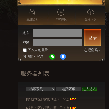
注册登录
VIP特权
微端下载
账号：
登 录
密码：
下次自动登录
忘记密码？
其他帐号登录：
服务器列表
进入游戏
[杨戬71区] 杨戬71区 7日10点
[杨戬70区] 杨戬70区 6日10点