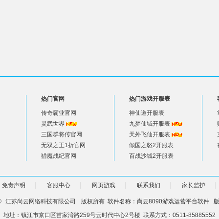
热门官网
热门游戏开服表
传奇霸业官网
神仙道开服表
灵武世界
九梦仙域开服表
三国群将传官网
天外飞仙开服表
无双之王1折官网
倾国之怒2开服表
猎魔战纪官网
百战沙城2开服表
免责声明
客服中心
网页游戏
联系我们
家长监护
©
江苏尚云网络科技有限公司
版权所有 软件名称：尚云8090游戏运营平台软件 版本
地址：镇江市京口区苗家湾路259号云时代中心2号楼 联系方式：0511-85885552