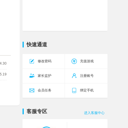
传奇霸主
传世无双
今天10:00
18区
五岳乾坤
乾坤27区
今天10:00
源战役
启源13区
今天10:00
三国群将传
群英96区
今天11:00
快速通道
神仙道
琉璃40区
今天14:00
修改密码
充值游戏
九梦仙域
雁舞145服
今天0:05
4.30
5.19
九梦仙域
雁舞146服
今天0:05
家长监护
注册账号
会员任务
绑定手机
客服专区
进入客服中心