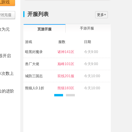
开服列表
更多+
手游开服
收为元
页游开服
游戏
服数
日期
暗黑封魔录
诸神141区
今天9:00
器开启
兽厂大佬
巅峰101区
今天9:00
本次数上
城防三国志
双线201服
今天10:00
熊猫人0.1折
熊猫183区
今天10:00
位的进阶
维京传奇
古神95区
今天10:00
。
萌回三国
狼烟38区
今天10:00
白蛇传奇
杨戬72区
今天10:00