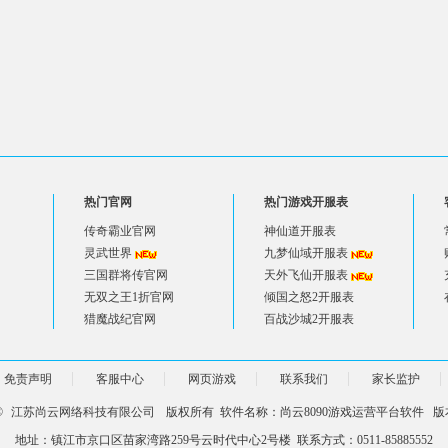
热门官网
热门游戏开服表
传奇霸业官网
神仙道开服表
灵武世界
九梦仙域开服表
三国群将传官网
天外飞仙开服表
无双之王1折官网
倾国之怒2开服表
猎魔战纪官网
百战沙城2开服表
免责声明
客服中心
网页游戏
联系我们
家长监护
 ©
江苏尚云网络科技有限公司
版权所有 软件名称：尚云8090游戏运营平台软件 版本
地址：镇江市京口区苗家湾路259号云时代中心2号楼 联系方式：0511-85885552