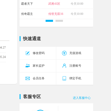
霸者天下
武将41区
今天10:00
传奇霸主
传世无双16
今天10:00
区
快速通道
04.27
修改密码
充值游戏
05.24
家长监护
注册账号
会员任务
绑定手机
客服专区
进入客服中心