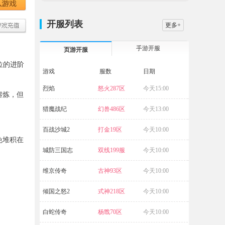
开服列表
更多+
手游开服
页游开服
位的进阶
游戏
服数
日期
烈焰
怒火287区
今天15:00
大战国
熔炼，但
猎魔战纪
幻兽486区
今天13:00
航海霸业
百战沙城2
打金19区
今天10:00
破天
免堆积在
城防三国志
双线199服
今天10:00
五岳乾坤
维京传奇
古神93区
今天10:00
源战役
。
倾国之怒2
式神218区
今天10:00
传奇霸业
白蛇传奇
杨戬70区
今天10:00