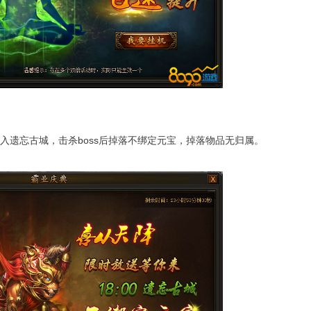
入遗忘古城，击杀boss后掉落不绑定元宝，掉落物品无归属。