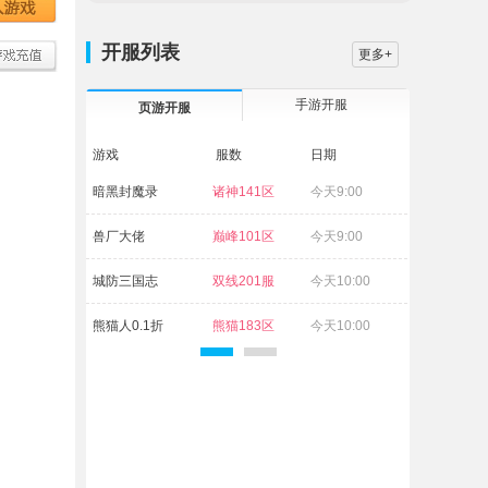
开服列表
更多+
手游开服
页游开服
游戏
服数
日期
暗黑封魔录
诸神141区
今天9:00
兽厂大佬
巅峰101区
今天9:00
城防三国志
双线201服
今天10:00
熊猫人0.1折
熊猫183区
今天10:00
维京传奇
古神95区
今天10:00
萌回三国
狼烟38区
今天10:00
白蛇传奇
杨戬72区
今天10:00