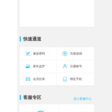
传奇霸主
传世无双
今天10:00
18区
五岳乾坤
乾坤27区
今天10:00
源战役
启源13区
今天10:00
三国群将传
群英96区
今天11:00
快速通道
神仙道
琉璃40区
今天14:00
修改密码
充值游戏
九梦仙域
雁舞145服
今天0:05
九梦仙域
雁舞146服
今天0:05
家长监护
注册账号
会员任务
绑定手机
客服专区
进入客服中心