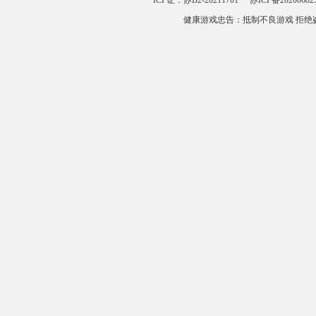
ICP证：苏B2-20211701
苏ICP备20200682
健康游戏忠告：抵制不良游戏 拒绝盗