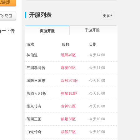
开服列表
更多+
手游开服
解一下传
页游开服
游戏
服数
日期
神仙道
琉璃40区
今天14:00
源战役
三国群将传
群英96区
今天11:00
暗黑封魔录
城防三国志
双线201服
今天10:00
兽厂大佬
熊猫人0.1折
熊猫183区
今天10:00
九梦仙域
维京传奇
古神95区
今天10:00
九梦仙域
萌回三国
狼烟38区
今天10:00
白蛇传奇
杨戬72区
今天10:00