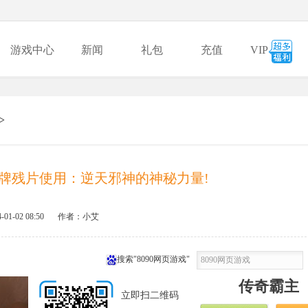
游戏中心
新闻
礼包
充值
VIP
>
牌残片使用：逆天邪神的神秘力量!
-01-02 08:50
作者：小艾
搜索"8090网页游戏"
传奇霸主
立即扫二维码