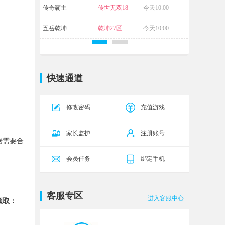
传奇霸主
传世无双18
今天10:00
区
五岳乾坤
乾坤27区
今天10:00
快速通道
修改密码
充值游戏
家长监护
注册账号
据需要合
会员任务
绑定手机
客服专区
进入客服中心
领取：