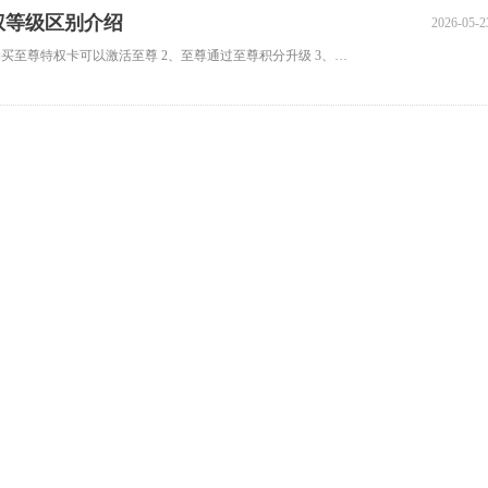
权等级区别介绍
2026-05-2
8090《九界降魔》游戏中至尊有多少等级，等级之间区别介绍 1、购买至尊特权卡可以激活至尊 2、至尊通过至尊积分升级 3、至尊积分