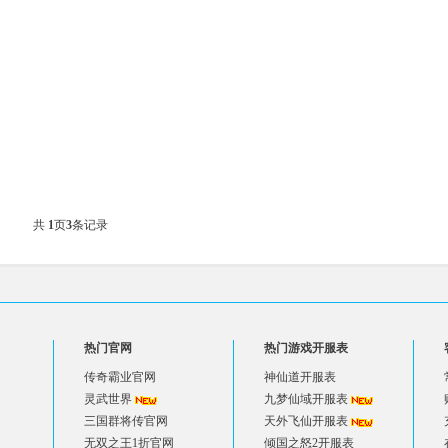
共
1
页
3
条记录
热门官网
热门游戏开服表
传奇霸业官网
神仙道开服表
灵武世界
九梦仙域开服表
三国群将传官网
天外飞仙开服表
无双之王1折官网
倾国之怒2开服表