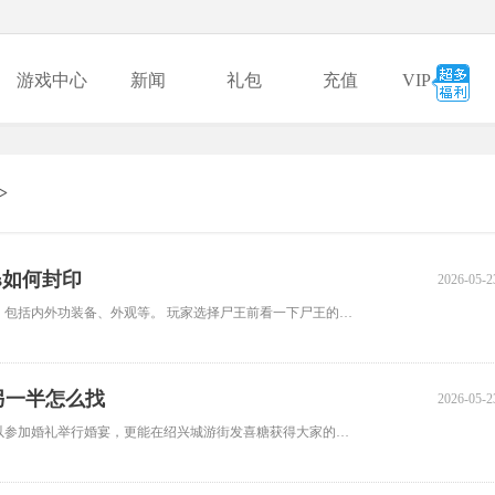
游戏中心
新闻
礼包
充值
VIP
>
s如何封印
2026-05-2
8090《九界降魔》尸王玩法拥有众多尸王，击杀后可获得很多奖励，包括内外功装备、外观等。 玩家选择尸王前看一下尸王的推荐战力
另一半怎么找
2026-05-2
在《九界降魔》中可以寻找一位异性玩家成为夫妻，成为夫妻后可以参加婚礼举行婚宴，更能在绍兴城游街发喜糖获得大家的祝福，谁会