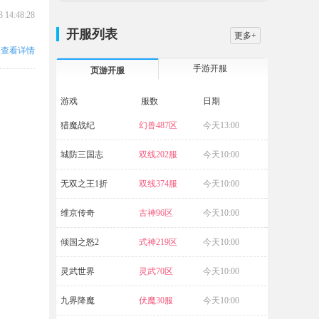
3 14:48:28
开服列表
更多+
查看详情
手游开服
页游开服
游戏
服数
日期
猎魔战纪
幻兽487区
今天13:00
航海霸业
城防三国志
双线202服
今天10:00
破天
无双之王1折
双线374服
今天10:00
五岳乾坤
维京传奇
古神96区
今天10:00
源战役
倾国之怒2
式神219区
今天10:00
灵武世界
灵武70区
今天10:00
九界降魔
伏魔30服
今天10:00