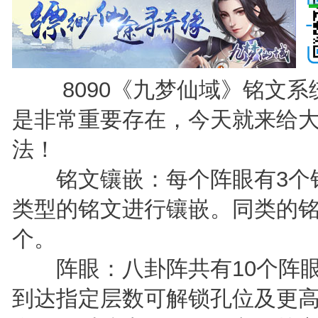
8090《九梦仙域》铭文系
是非常重要存在，今天就来给
法！
铭文镶嵌：每个阵眼有3个铭
类型的铭文进行镶嵌。同类的铭
个。
阵眼：八卦阵共有10个阵眼
到达指定层数可解锁孔位及更高