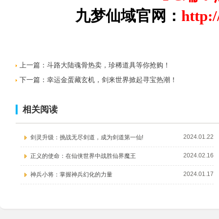
九梦仙域官网：
http:
上一篇：
斗路大陆魂骨热卖，珍稀道具等你抢购！
下一篇：
幸运金蛋藏玄机，剑来世界掀起寻宝热潮！
相关阅读
2024.01.22
剑灵升级：挑战无尽剑道，成为剑道第一仙!
2024.02.16
正义的使命：在仙侠世界中战胜仙界魔王
2024.01.17
神兵小将：掌握神兵幻化的力量