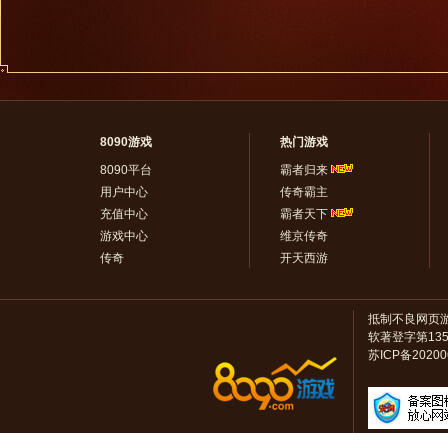
8090游戏
热门游戏
8090平台
霸者归来
用户中心
传奇霸主
充值中心
霸者天下
游戏中心
维京传奇
传奇
开天西游
抵制不良网页
软著登字第13528
苏ICP备2020