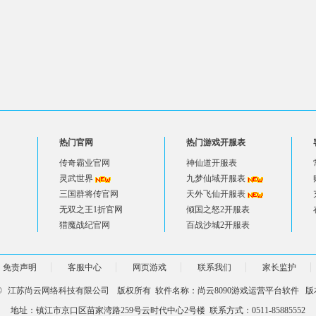
热门官网
热门游戏开服表
传奇霸业官网
神仙道开服表
灵武世界
九梦仙域开服表
三国群将传官网
天外飞仙开服表
无双之王1折官网
倾国之怒2开服表
猎魔战纪官网
百战沙城2开服表
免责声明
客服中心
网页游戏
联系我们
家长监护
 ©
江苏尚云网络科技有限公司
版权所有 软件名称：尚云8090游戏运营平台软件 版本
地址：镇江市京口区苗家湾路259号云时代中心2号楼 联系方式：0511-85885552