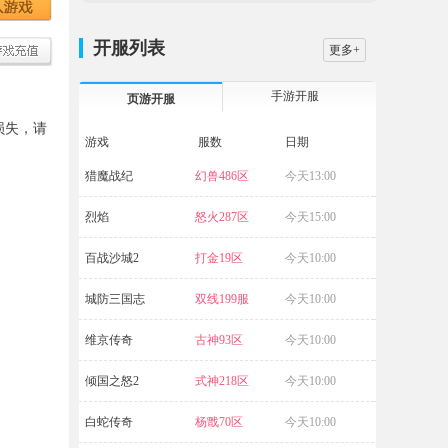
开服列表
更多+
手游开服
页游开服
损失，请
游戏
服数
日期
猎魔战纪
幻兽486区
今天13:00
大战国
烈焰
怒火287区
今天15:00
航海霸业
百战沙城2
打金19区
今天10:00
破天
城防三国志
双线199服
今天10:00
五岳乾坤
维京传奇
古神93区
今天10:00
源战役
倾国之怒2
式神218区
今天10:00
传奇霸业
白蛇传奇
杨戬70区
今天10:00