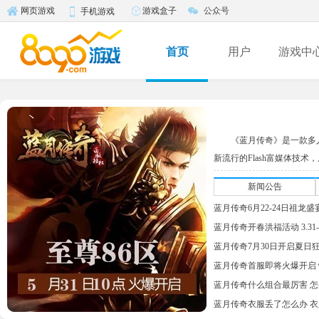
游戏盒子
公众号
网页游戏
手机游戏
首页
用户
游戏中
《蓝月传奇》是一款多
新流行的Flash富媒体技术
新闻公告
蓝月传奇6月22-24日祖龙
蓝月传奇开春洪福活动 3.31
蓝月传奇7月30日开启夏日
蓝月传奇首服即将火爆开启
蓝月传奇什么组合最厉害 
蓝月传奇衣服丢了怎么办 