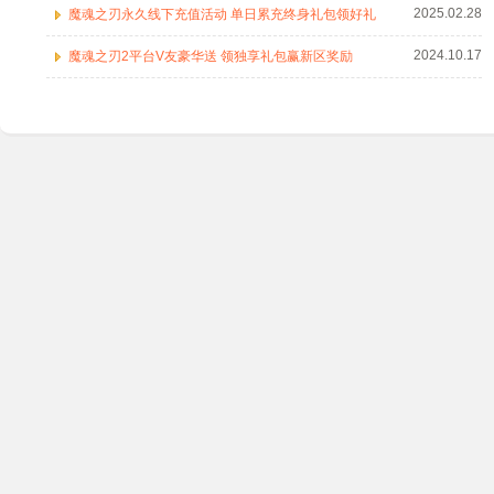
2025.02.28
魔魂之刃永久线下充值活动 单日累充终身礼包领好礼
2024.10.17
魔魂之刃2平台V友豪华送 领独享礼包赢新区奖励