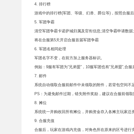
4. 排行榜
游戏中的排行榜(军团、等级、幻兽、爵位等)，按照合服后
5. 军团争霸
清空军团争霸卡诺萨城归属及官衔信息;清空争霸申请数据;
将在合服第5天开启合服首届军团争霸
6. 军团名相同处理
军团名字不变，在前方加上服务器标识。
例如：9服有军团为“兄弟盟”，10服军团也有“兄弟盟”,合服后，
7. 邮件
系统自动领取合服前邮件中未领取的附件，若背包空间不足
PS：为避免邮件过期，错失附件奖励，建议在合服前领取
8. 摊位
系统统一并购收回所有摊位，并购资金存入各摊主玩家总资
9. 合服充值
合服后，玩家在游戏内充值，对角色所在原来的区号进行