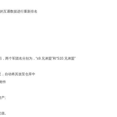
的互通数据进行重新排名
两个军团名分别为，“s9.兄弟盟”和“S10.兄弟盟”
，自动将其放至仓库中
附件
产;
充值。