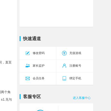
九界降魔
伏魔29服
今天10:00
白蛇传奇
杨戬71区
今天10:00
霸者天下
武将42区
今天10:00
传奇霸主
传世无双
今天10:00
快速通道
17区
五岳乾坤
乾坤26区
今天10:00
修改密码
充值游戏
源战役
启源12区
今天10:00
识，直至
家长监护
注册账号
会员任务
绑定手机
据两个角
客服专区
进入客服中心
s1.无与