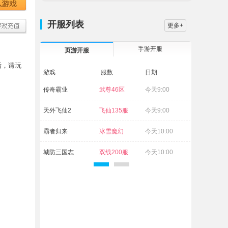
开服列表
更多+
手游开服
页游开服
后，请玩
游戏
服数
日期
传奇霸业
武尊46区
今天9:00
天外飞仙2
飞仙135服
今天9:00
霸者归来
冰雪魔幻
今天10:00
29区
城防三国志
双线200服
今天10:00
无双之王1折
双线373服
今天10:00
维京传奇
古神94区
今天10:00
灵武世界
灵武69区
今天10:00