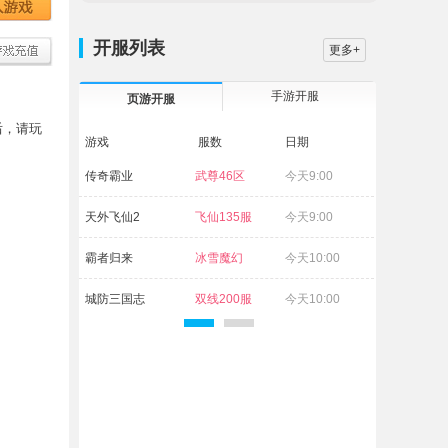
开服列表
更多+
手游开服
页游开服
后，请玩
游戏
服数
日期
传奇霸业
武尊46区
今天9:00
天外飞仙2
飞仙135服
今天9:00
霸者归来
冰雪魔幻
今天10:00
29区
城防三国志
双线200服
今天10:00
无双之王1折
双线373服
今天10:00
维京传奇
古神94区
今天10:00
灵武世界
灵武69区
今天10:00