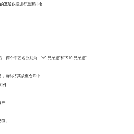
的互通数据进行重新排名
两个军团名分别为，“s9.兄弟盟”和“S10.兄弟盟”
，自动将其放至仓库中
附件
产;
充值。