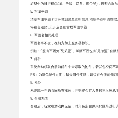
游戏中的排行榜(军团、等级、幻兽、爵位等)，按照合服后
5. 军团争霸
清空军团争霸卡诺萨城归属及官衔信息;清空争霸申请数据;
将在合服第5天开启合服首届军团争霸
6. 军团名相同处理
军团名字不变，在前方加上服务器标识。
例如：9服有军团为“兄弟盟”，10服军团也有“兄弟盟”,合服后，
7. 邮件
系统自动领取合服前邮件中未领取的附件，若背包空间不足
PS：为避免邮件过期，错失附件奖励，建议在合服前领取
8. 摊位
系统统一并购收回所有摊位，并购资金存入各摊主玩家总资
9. 合服充值
合服后，玩家在游戏内充值，对角色所在原来的区号进行