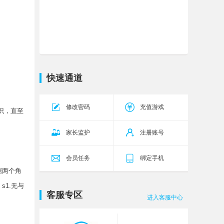
九界降魔
伏魔29服
今天10:00
白蛇传奇
杨戬71区
今天10:00
霸者天下
武将42区
今天10:00
传奇霸主
传世无双
今天10:00
快速通道
17区
五岳乾坤
乾坤26区
今天10:00
修改密码
充值游戏
源战役
启源12区
今天10:00
识，直至
家长监护
注册账号
会员任务
绑定手机
据两个角
s1.无与
客服专区
进入客服中心