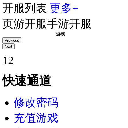
开服列表
更多+
页游开服
手游开服
游戏
神仙道
琉璃40区
今天14:00
1
2
三国群将传
群英96区
今天11:00
城防三国志
双线201服
今天10:00
熊猫人0.1折
熊猫183区
今天10:00
维京传奇
古神95区
今天10:00
快速通道
萌回三国
狼烟38区
今天10:00
白蛇传奇
杨戬72区
今天10:00
传奇霸主
传世无双18区
今天10:00
修改密码
五岳乾坤
乾坤27区
今天10:00
源战役
启源13区
今天10:00
充值游戏
暗黑封魔录
诸神141区
今天9:00
兽厂大佬
巅峰101区
今天9:00
九梦仙域
雁舞145服
今天0:05