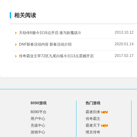
相关阅读
2013.10.12
天劫传6服今日18点开启 速与妖魔战斗
2020.01.14
DNF新春活动内容 新春活动介绍
2017.02.17
传奇霸业主宰72区九尾白狐今日13点震撼开启
8090游戏
热门游戏
8090平台
霸者归来
用户中心
传奇霸主
充值中心
霸者天下
游戏中心
维京传奇