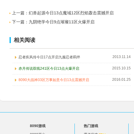
上一篇：
幻兽起源今日13点魔域12区烈焰轰击震撼开启
下一篇：
九阴绝学今日9点璀璨11区火爆开启
相关阅读
2013.11.14
忍者疾风传今日17点开启九服忍者羁绊
2015.10.15
赤月传说双线241区今日13点火爆开启
2016.01.25
8090大战神33区万事如意今日13点震撼开启
8090游戏
热门游戏