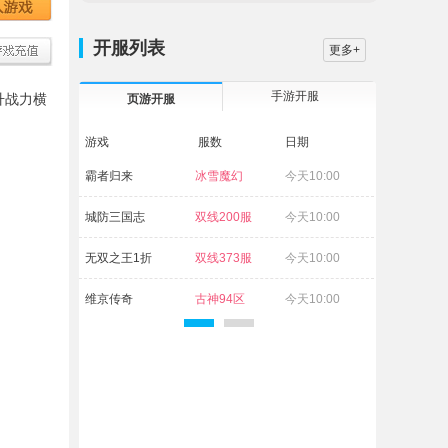
开服列表
更多+
手游开服
升战力横
页游开服
游戏
服数
日期
霸者归来
冰雪魔幻
今天10:00
29区
城防三国志
双线200服
今天10:00
无双之王1折
双线373服
今天10:00
维京传奇
古神94区
今天10:00
灵武世界
灵武69区
今天10:00
九界降魔
伏魔29服
今天10:00
白蛇传奇
杨戬71区
今天10:00