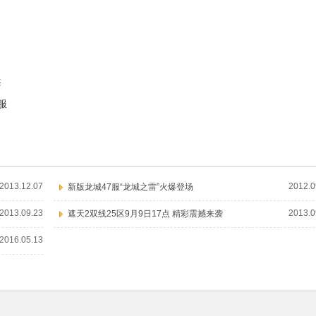
海
服
2013.12.07
2012.0
新版龙城47服“龙城之雷”火爆登场
2013.09.23
2013.0
遮天2双线25区9月9日17点 精彩震撼来袭
2016.05.13