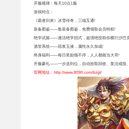
开服规律：每天10点1服
游戏特点：
《霸者归来》冰雪传奇，三端互通!
装备图鉴——集装备图鉴，免费领取会员特权!
绝学试炼——激活绝学招式，超强绝技助你横行沙巴克
酒管系统——琼浆玉液，属性永久加成!
终身福利——每日奖励领不停，人人都能当大哥!
开服豪礼——一步送到位，自动拾取回收、复活戒指、
官网地址：
http://www.8090.com/bzgl/