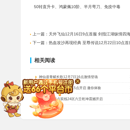
50转直升卡、鸿蒙佩10阶、半月弯刀、免疫中毒
上一篇：
天外飞仙12月16日9点首服 剑指江湖纵情四
下一篇：
热血攻沙再现经典 至尊传说12月22日10点首
相关阅读
神仙道青赋长歌12月7日16点激情登场
侠武英雄传39区 今日15点开启 邀你体验
皇图今日15点双线24区六壬乾坤震撼开启