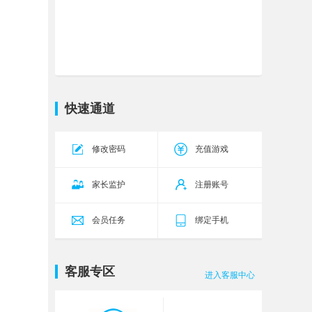
霸者天下
武将42区
今天10:00
传奇霸主
传世无双
今天10:00
17区
五岳乾坤
乾坤26区
今天10:00
源战役
启源12区
今天10:00
快速通道
传奇霸业
武尊46区
今天9:00
修改密码
充值游戏
天外飞仙2
飞仙135服
今天9:00
家长监护
注册账号
会员任务
绑定手机
客服专区
进入客服中心