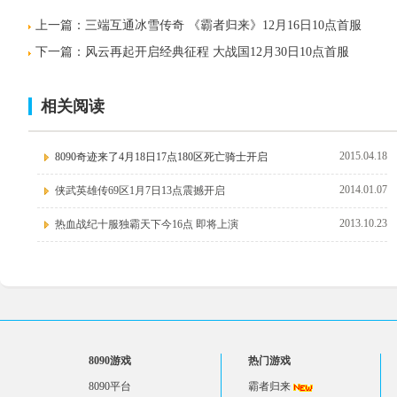
上一篇：
三端互通冰雪传奇 《霸者归来》12月16日10点首服
下一篇：
风云再起开启经典征程 大战国12月30日10点首服
相关阅读
2015.04.18
8090奇迹来了4月18日17点180区死亡骑士开启
2014.01.07
侠武英雄传69区1月7日13点震撼开启
2013.10.23
热血战纪十服独霸天下今16点 即将上演
8090游戏
热门游戏
8090平台
霸者归来