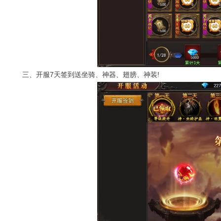
三、开服7天签到送坐骑、神器、翅膀、神装!