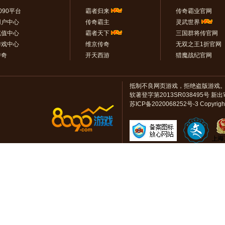
090平台
霸者归来
传奇霸业官网
用户中心
传奇霸主
灵武世界
充值中心
霸者天下
三国群将传官网
游戏中心
维京传奇
无双之王1折官网
传奇
开天西游
猎魔战纪官网
抵制不良网页游戏，拒绝盗版游戏
软著登字第2013SR038495号 新出审字[2
苏ICP备2020068252号-3 Copy