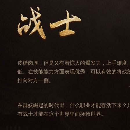
皮糙肉厚，但是又有着惊人的爆发力，上手难度
低。在技能能力方面表现优秀，可以有效的将战
推向对方一侧。
在群妖崛起的时代里，什么职业才能存活下来？
有战士才能在这个世界里面拯救世界。