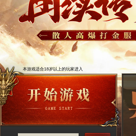
本游戏适合18岁以上的玩家进入