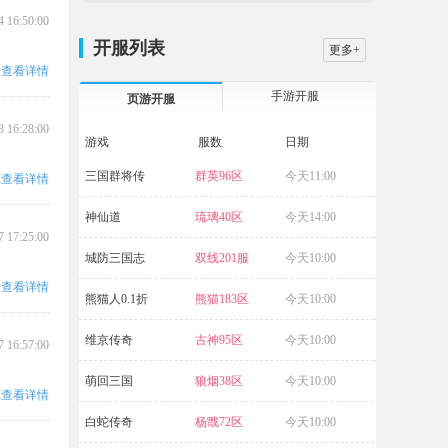
4 16:50:00
开服列表
更多+
查看详情
手游开服
页游开服
3 16:28:00
游戏
服数
日期
三国群将传
群英96区
今天11:00
源战役
查看详情
神仙道
琉璃40区
今天14:00
暗黑封魔录
7 17:25:00
城防三国志
双线201服
今天10:00
兽厂大佬
查看详情
熊猫人0.1折
熊猫183区
今天10:00
九梦仙域
维京传奇
古神95区
今天10:00
九梦仙域
7 16:57:00
萌回三国
狼烟38区
今天10:00
查看详情
白蛇传奇
杨戬72区
今天10:00