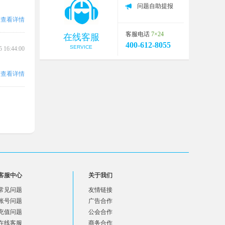
问题自助提报
查看详情
客服电话
7×24
在线客服
400-612-8055
SERVICE
5 16:44:00
查看详情
客服中心
关于我们
常见问题
友情链接
账号问题
广告合作
充值问题
公会合作
在线客服
商务合作