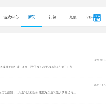
游戏中心
新闻
礼包
充值
VIP
2026-04-1
尊敬的《天子令》游戏玩家： 您好!根据国家相关法律法规和政策，游戏做关服处理。8090《天子令》将于2026年5月30日10点正式终止
2025-11-2
活动一 单日累计充值活动(联系客服申请，单日累充只能领取最高档) 活动规则： 1.此返利文档生效日期为; 2.返利道具的种类与价值