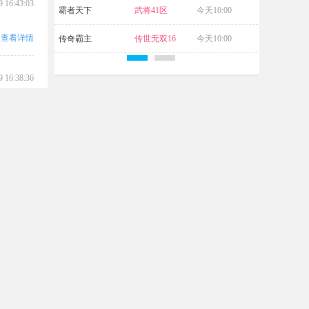
9 16:43:03
霸者天下
武将41区
今天10:00
查看详情
传奇霸主
传世无双16
今天10:00
区
9 16:38:36
快速通道
查看详情
修改密码
充值游戏
9 16:37:27
家长监护
注册账号
查看详情
会员任务
绑定手机
9 16:37:05
查看详情
客服专区
进入客服中心