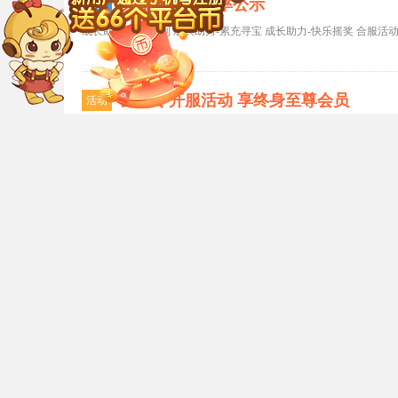
天子令抽奖概率公示
新闻
成长助力-打怪福利 成长助力-累充寻宝 成长助力-快乐摇奖 合服活
天子令开服活动 享终身至尊会员
活动
天子令微信扫一扫 送至尊礼包+66平台
活动
关于Flash被禁用的通知
新闻
一、由于Flash Player原因无法正常游戏的解决方法 亲爱的玩家： 您好， 