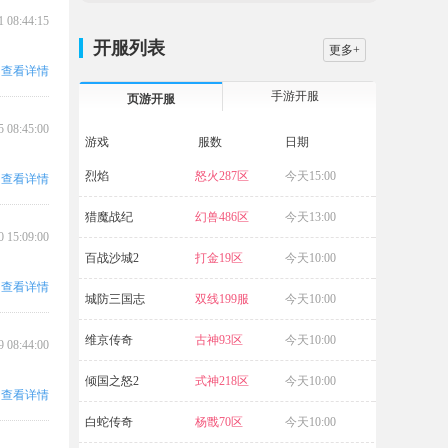
1 08:44:15
开服列表
更多+
查看详情
手游开服
页游开服
5 08:45:00
游戏
服数
日期
烈焰
怒火287区
今天15:00
大战国
查看详情
猎魔战纪
幻兽486区
今天13:00
航海霸业
0 15:09:00
百战沙城2
打金19区
今天10:00
破天
查看详情
城防三国志
双线199服
今天10:00
五岳乾坤
维京传奇
古神93区
今天10:00
源战役
9 08:44:00
倾国之怒2
式神218区
今天10:00
传奇霸业
查看详情
白蛇传奇
杨戬70区
今天10:00