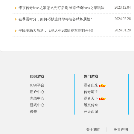
2023.12.04
维京传奇boss之家怎么先打后刷 维京传奇boss之家玩法
2024.02.26
在暴雪时分，如何巧妙选择绿毒装备精炼属性?
2024.01.20
平民赞助大放送，飞驰人生2燃情赛车即刻开启!
8090游戏
热门游戏
8090平台
霸者归来
用户中心
传奇霸主
充值中心
霸者天下
游戏中心
维京传奇
传奇
开天西游
关于我们
免责声明