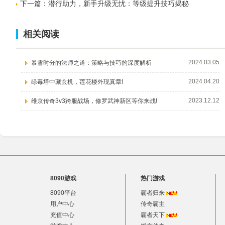
下一篇：
潜行助力，新手升级无忧：等级提升技巧揭秘
相关阅读
2024.03.05
暴雪时分的法师之道：策略与技巧的深度解析
2024.04.20
绿毒塔中藏玄机，莲花楼外现真章!
2023.12.12
维京传奇3v3跨服战场，修罗武神新区等你来战!
8090游戏
热门游戏
8090平台
霸者归来
用户中心
传奇霸主
充值中心
霸者天下