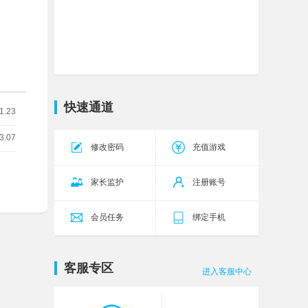
传奇霸主
传世无双
今天10:00
18区
五岳乾坤
乾坤27区
今天10:00
源战役
启源13区
今天10:00
三国群将传
群英96区
今天11:00
快速通道
1.23
神仙道
琉璃40区
今天14:00
3.07
修改密码
充值游戏
九梦仙域
雁舞145服
今天0:05
九梦仙域
雁舞146服
今天0:05
家长监护
注册账号
会员任务
绑定手机
客服专区
进入客服中心