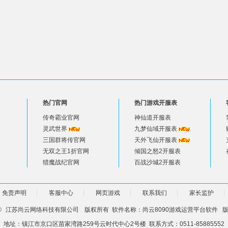
热门官网
热门游戏开服表
传奇霸业官网
神仙道开服表
灵武世界
九梦仙域开服表
三国群将传官网
天外飞仙开服表
无双之王1折官网
倾国之怒2开服表
猎魔战纪官网
百战沙城2开服表
免责声明
客服中心
网页游戏
联系我们
家长监护
©
江苏尚云网络科技有限公司
版权所有 软件名称：尚云8090游戏运营平台软件 版本
地址：镇江市京口区苗家湾路259号云时代中心2号楼 联系方式：0511-85885552