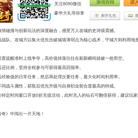
关注8090微信
豪华大礼等你拿
激情碰撞与创新玩法的深度融合，感受万人攻城的史诗级震撼。
项战队。攻城方以集火优先击破城墙薄弱点为核心战术，守城方则利用地
设置提醒准时上线争夺，高价值掉落往往在刷新瞬间就被一抢而空。
返还比例，坚持全程参与可获得最高回报率。
高经验值的日常任务，然后再处理次要任务，最大化时间利用率。
不同战斗属性，获取后优先升级与自身职业契合度最高的特戒。
在特定时间窗口开放0折充值活动，此时充入的钻石可翻倍获得，建议玩家
传奇》中闯出一片天地！