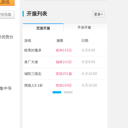
开服列表
更多+
手游开服
页游开服
形优势分
游戏
服数
日期
暗黑封魔录
诸神141区
今天9:00
兽厂大佬
巅峰101区
今天9:00
城防三国志
双线201服
今天10:00
熊猫人0.1折
熊猫183区
今天10:00
集中等
维京传奇
古神95区
今天10:00
萌回三国
狼烟38区
今天10:00
白蛇传奇
杨戬72区
今天10:00