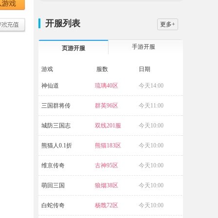
开服列表
更多+
手游开服
页游开服
游戏
服数
日期
神仙道
琉璃40区
今天14:00
源战役
三国群将传
群英96区
今天11:00
暗黑封魔录
城防三国志
双线201服
今天10:00
兽厂大佬
熊猫人0.1折
熊猫183区
今天10:00
九梦仙域
维京传奇
古神95区
今天10:00
九梦仙域
萌回三国
狼烟38区
今天10:00
白蛇传奇
杨戬72区
今天10:00