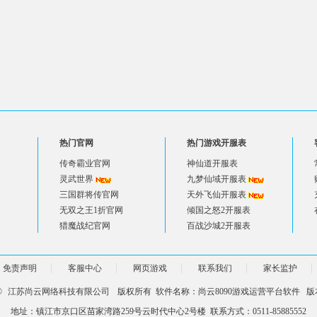
热门官网
热门游戏开服表
传奇霸业官网
神仙道开服表
灵武世界
九梦仙域开服表
三国群将传官网
天外飞仙开服表
无双之王1折官网
倾国之怒2开服表
猎魔战纪官网
百战沙城2开服表
免责声明
客服中心
网页游戏
联系我们
家长监护
 ©
江苏尚云网络科技有限公司
版权所有 软件名称：尚云8090游戏运营平台软件 版本
地址：镇江市京口区苗家湾路259号云时代中心2号楼 联系方式：0511-85885552