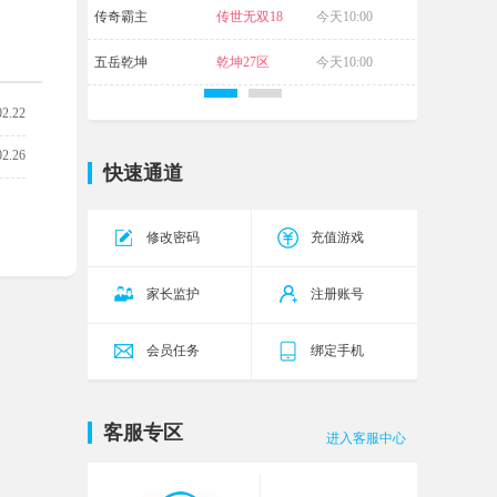
传奇霸主
传世无双18
今天10:00
区
五岳乾坤
乾坤27区
今天10:00
02.22
02.26
快速通道
修改密码
充值游戏
家长监护
注册账号
会员任务
绑定手机
客服专区
进入客服中心