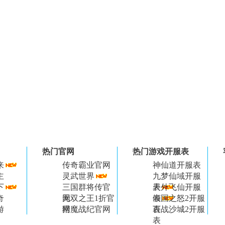
热门官网
热门游戏开服表
来
传奇霸业官网
神仙道开服表
主
灵武世界
九梦仙域开服
下
三国群将传官
表
天外飞仙开服
奇
网
无双之王1折官
表
倾国之怒2开服
游
网
猎魔战纪官网
表
百战沙城2开服
表