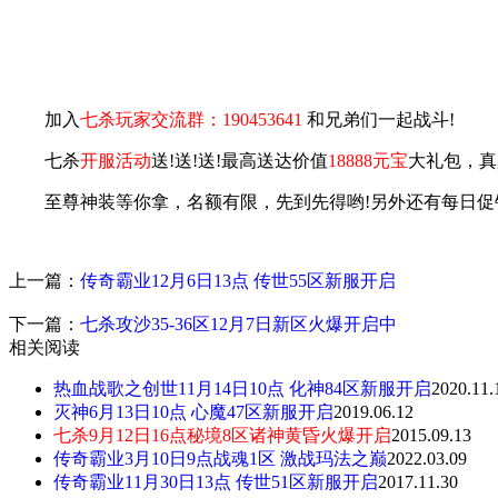
加入
七杀玩家交流群：190453641
和兄弟们一起战斗!
七杀
开服活动
送!送!送!最高送达价值
18888元宝
大礼包，真
至尊神装等你拿，名额有限，先到先得哟!另外还有每日促
上一篇：
传奇霸业12月6日13点 传世55区新服开启
下一篇：
七杀攻沙35-36区12月7日新区火爆开启中
相关阅读
热血战歌之创世11月14日10点 化神84区新服开启
2020.11.
灭神6月13日10点 心魔47区新服开启
2019.06.12
七杀9月12日16点秘境8区诸神黄昏火爆开启
2015.09.13
传奇霸业3月10日9点战魂1区 激战玛法之巅
2022.03.09
传奇霸业11月30日13点 传世51区新服开启
2017.11.30