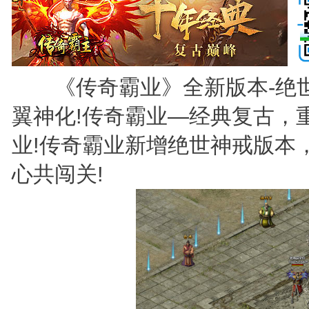
《传奇霸业》全新版本-绝世
翼神化!传奇霸业—经典复古，
业!传奇霸业新增绝世神戒版本，
心共闯关!