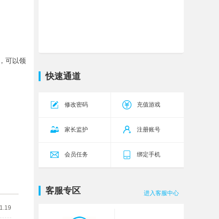
传奇霸主
传世无双
今天10:00
18区
五岳乾坤
乾坤27区
今天10:00
源战役
启源13区
今天10:00
，可以领
三国群将传
群英96区
今天11:00
快速通道
神仙道
琉璃40区
今天14:00
修改密码
充值游戏
九梦仙域
雁舞145服
今天0:05
九梦仙域
雁舞146服
今天0:05
家长监护
注册账号
会员任务
绑定手机
客服专区
进入客服中心
1.19