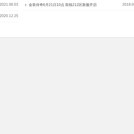
2021.06.03
2018.0
金装传奇6月21日10点 双线212区新服开启
2020.12.25
热门官网
热门游戏开服表
传奇霸业官网
神仙道开服表
灵武世界
九梦仙域开服表
三国群将传官网
天外飞仙开服表
无双之王1折官网
倾国之怒2开服表
猎魔战纪官网
百战沙城2开服表
免责声明
客服中心
网页游戏
联系我们
家长监护
©
江苏尚云网络科技有限公司
版权所有 软件名称：尚云8090游戏运营平台软件 版本
地址：镇江市京口区苗家湾路259号云时代中心2号楼 联系方式：0511-85885552