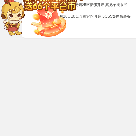
裁决战歌6月4日10点元素25区新服开启 真兄弟就来战
战神觉醒12月26日10点万古94区开启 BOSS爆终极装备
8090游戏
热门游戏
8090平台
霸者归来
用户中心
传奇霸主
充值中心
霸者天下
游戏中心
维京传奇
传奇
开天西游
关于我们
Copyright 