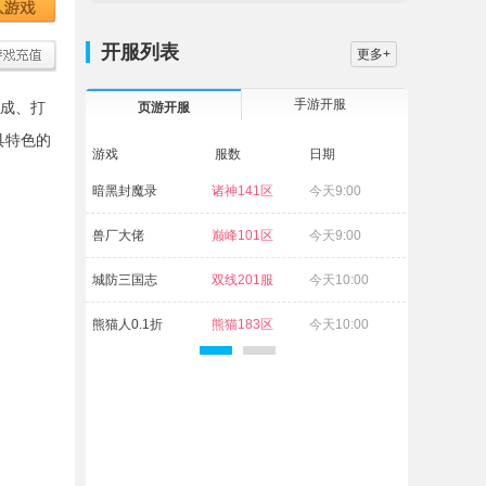
开服列表
更多+
手游开服
成、打
页游开服
具特色的
游戏
服数
日期
暗黑封魔录
诸神141区
今天9:00
兽厂大佬
巅峰101区
今天9:00
城防三国志
双线201服
今天10:00
熊猫人0.1折
熊猫183区
今天10:00
维京传奇
古神95区
今天10:00
萌回三国
狼烟38区
今天10:00
白蛇传奇
杨戬72区
今天10:00