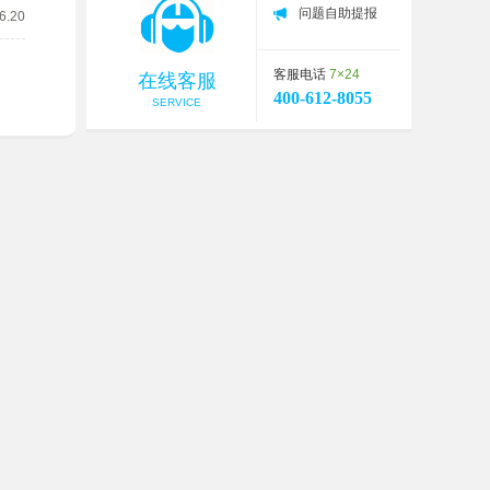
问题自助提报
6.20
客服电话
7×24
在线客服
400-612-8055
SERVICE
客服中心
关于我们
常见问题
友情链接
账号问题
广告合作
充值问题
公会合作
在线客服
商务合作
LàmThêm
Thời Tiết
电子营业执照
号：V1.0