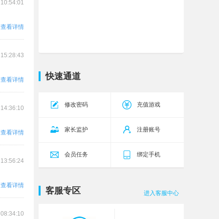
 10:54:01
霸者天下
武将42区
今天10:00
查看详情
传奇霸主
传世无双
今天10:00
17区
五岳乾坤
乾坤26区
今天10:00
 15:28:43
源战役
启源12区
今天10:00
快速通道
查看详情
传奇霸业
武尊46区
今天9:00
修改密码
充值游戏
天外飞仙2
飞仙135服
今天9:00
 14:36:10
家长监护
注册账号
查看详情
会员任务
绑定手机
 13:56:24
查看详情
客服专区
进入客服中心
 08:34:10