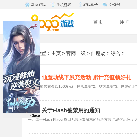
游戏盒子
公众号
网页游戏
手机游戏
首页
用户
当前位置
：
主页
>
官网二级
>
仙魔劫
>
综合
>
仙魔劫线下累充活动 累计充值领好礼
活动
关于Flash被禁用的通知
新闻
Close