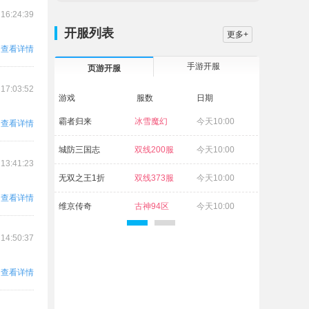
 16:24:39
开服列表
更多+
查看详情
手游开服
页游开服
 17:03:52
游戏
服数
日期
霸者归来
冰雪魔幻
今天10:00
查看详情
29区
城防三国志
双线200服
今天10:00
 13:41:23
无双之王1折
双线373服
今天10:00
查看详情
维京传奇
古神94区
今天10:00
灵武世界
灵武69区
今天10:00
 14:50:37
九界降魔
伏魔29服
今天10:00
查看详情
白蛇传奇
杨戬71区
今天10:00