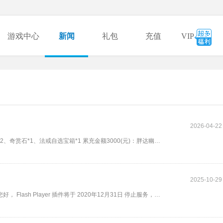
游戏中心
新闻
礼包
充值
VIP
2026-04-22
终生累充 累充金额1000(元)：凤凰翼魂*2、毕方翼魂*3、世界药水*2、奇赏石*1、法戒自选宝箱*1 累充金额3000(元)：胖达幽竹挂饰*1
2025-10-29
一、由于Flash Player原因无法正常游戏的解决方法 亲爱的玩家： 您好， Flash Player 插件将于 2020年12月31日 停止服务，届时若