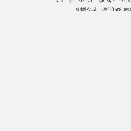
ICP证：苏B2-20211701
苏ICP备202006825
健康游戏忠告：抵制不良游戏 拒绝盗