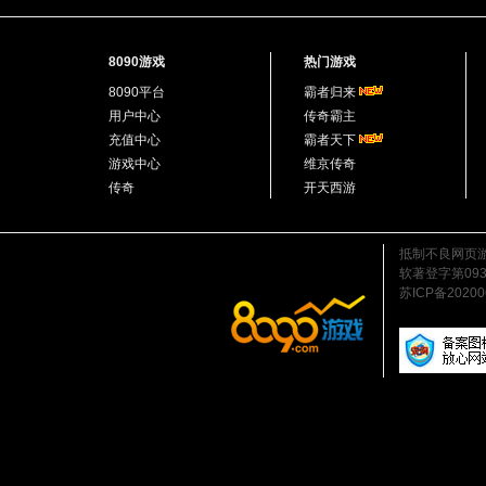
8090游戏
热门游戏
8090平台
霸者归来
用户中心
传奇霸主
充值中心
霸者天下
游戏中心
维京传奇
传奇
开天西游
抵制不良网页
软著登字第0939
苏ICP备2020