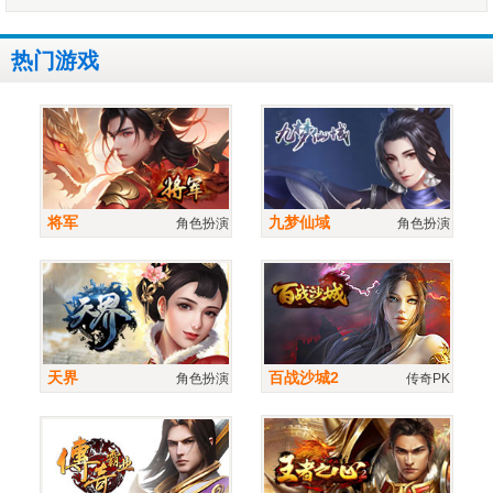
热门游戏
将军
九梦仙域
角色扮演
角色扮演
天界
百战沙城2
角色扮演
传奇PK