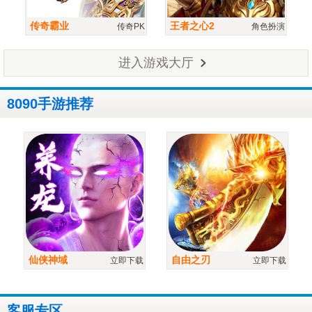
传奇霸业
王者之心2
传奇PK
角色扮演
进入游戏大厅
8090手游推荐
仙侠神域
自由之刃
立即下载
立即下载
客服专区