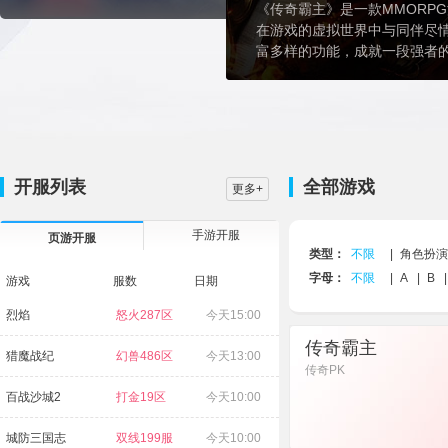
《传奇霸主》是一款MMORP
在游戏的虚拟世界中与同伴尽
富多样的功能，成就一段强者
开服列表
全部游戏
更多+
手游开服
页游开服
类型：
不限
|
角色扮演
字母：
不限
|
A
|
B
|
游戏
服数
日期
烈焰
怒火287区
今天15:00
大战国
福利97区
传奇霸主
猎魔战纪
幻兽486区
今天13:00
航海霸业
扬帆170
传奇PK
百战沙城2
打金19区
今天10:00
破天
攻沙11区
城防三国志
双线199服
今天10:00
五岳乾坤
乾坤25区