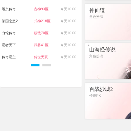
进入游戏
礼包
维京传奇
古神93区
今天10:00
源战役
启源11区
神仙道
角色扮演
倾国之怒2
式神218区
今天10:00
传奇霸业
武尊45区
白蛇传奇
杨戬70区
今天10:00
进入游戏
礼包
霸者天下
武将41区
今天10:00
山海经传说
角色扮演
传奇霸主
传世无双
今天10:00
16区
进入游戏
礼包
百战沙城2
传奇PK
进入游戏
礼包