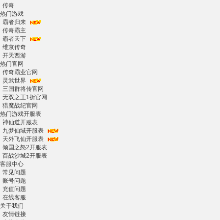
传奇
热门游戏
霸者归来
传奇霸主
霸者天下
维京传奇
开天西游
热门官网
传奇霸业官网
灵武世界
三国群将传官网
无双之王1折官网
猎魔战纪官网
热门游戏开服表
神仙道开服表
九梦仙域开服表
天外飞仙开服表
倾国之怒2开服表
百战沙城2开服表
客服中心
常见问题
账号问题
充值问题
在线客服
关于我们
友情链接