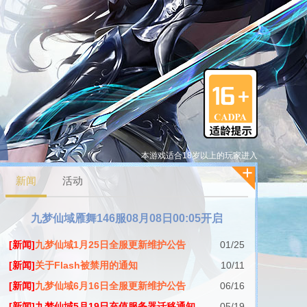
本游戏适合18岁以上的玩家进入
新闻
活动
九梦仙域雁舞146服08月08日00:05开启
[新闻]
九梦仙域1月25日全服更新维护公告
01/25
[新闻]
关于Flash被禁用的通知
10/11
[新闻]
九梦仙域6月16日全服更新维护公告
06/16
[新闻]九梦仙域5月19日充值服务器迁移通知
05/19