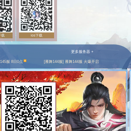
d下载
ios下载
更多服务器 +
145服 8日0点
[雁舞144服] 雁舞144服 火爆开启
雁舞142服 火爆开启