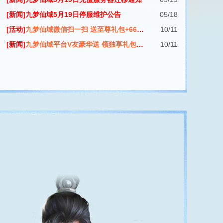
[新闻]九梦仙域5月19日停服维护公告
05/18
[活动]
九梦仙域微信扫一扫 送至尊礼包+66平台币
10/11
[新闻]
九梦仙域平台V友豪华送 领独享礼包赢新区
10/11