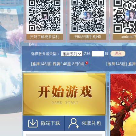
扫码了解更多福利
扫码登陆手机H5
androi
选择
进入
选择服务器类型：
服
[雁舞146服] 雁舞146服 8日0点
[雁舞145服] 雁舞
[雁舞143服] 雁舞143服 火爆开启
[雁舞142服] 
微端下载
领取礼包