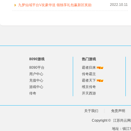
2022.10.11
九梦仙域平台V友豪华送 领独享礼包赢新区奖励
8090游戏
热门游戏
8090平台
霸者归来
用户中心
传奇霸主
充值中心
霸者天下
游戏中心
维京传奇
传奇
开天西游
关于我们
免责声明
Copyright ©
江苏尚云网
地址：镇江市