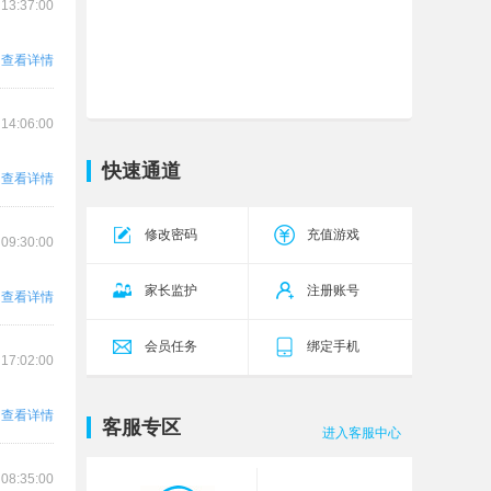
 13:37:00
霸者天下
武将41区
今天10:00
查看详情
传奇霸主
传世无双
今天10:00
16区
大战国
福利97区
今天10:00
 14:06:00
航海霸业
扬帆170区
今天10:00
快速通道
查看详情
破天
攻沙11区
今天10:00
修改密码
充值游戏
五岳乾坤
乾坤25区
今天10:00
 09:30:00
源战役
启源11区
今天10:00
家长监护
注册账号
查看详情
传奇霸业
武尊45区
今天9:00
会员任务
绑定手机
 17:02:00
查看详情
客服专区
进入客服中心
 08:35:00