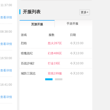
 11:37:00
开服列表
更多+
查看详情
手游开服
页游开服
 08:38:00
游戏
服数
日期
烈焰
怒火287区
今天15:00
查看详情
猎魔战纪
幻兽486区
今天13:00
 16:50:00
百战沙城2
打金19区
今天10:00
查看详情
城防三国志
双线199服
今天10:00
维京传奇
古神93区
今天10:00
 16:41:00
倾国之怒2
式神218区
今天10:00
查看详情
白蛇传奇
杨戬70区
今天10:00