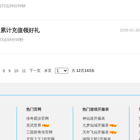
23点59分59秒
动 累计充值领好礼
2026-01-30
3点59分59秒
下一页
末页
共
12
页
143
条
8
9
10
11
热门官网
热门游戏开服表
传奇霸业官网
神仙道开服表
灵武世界
九梦仙域开服表
三国群将传官网
天外飞仙开服表
无双之王1折官网
倾国之怒2开服表