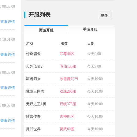
0 08:53:00
开服列表
更多+
查看详情
手游开服
页游开服
4 10:01:00
游戏
服数
日期
传奇霸业
武尊46区
今天9:00
霸者天下
查看详情
天外飞仙2
飞仙135服
今天9:00
传奇霸主
3 08:53:00
霸者归来
冰雪魔幻29
今天10:00
五岳乾坤
查看详情
区
城防三国志
双线200服
今天10:00
源战役
无双之王1折
双线373服
今天10:00
5 09:03:00
维京传奇
古神94区
今天10:00
查看详情
灵武世界
灵武69区
今天10:00