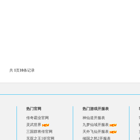
共
1
页
10
条记录
热门官网
热门游戏开服表
传奇霸业官网
神仙道开服表
灵武世界
九梦仙域开服表
三国群将传官网
天外飞仙开服表
无双之王1折官网
倾国之怒2开服表