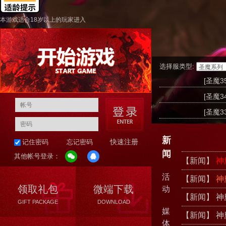
本游戏适合18岁以上的玩家进入
选择服类型:
[圣魔3
[圣魔3
[圣魔3
新
快速注册
记住密码
忘记密码
闻
其他帐号登录：
【新闻】
神
活
【新闻】
神
领取礼包
微端下载
动
【新闻】
神
GIFT PACKAGE
DOWNLOAD
媒
【新闻】
神
体