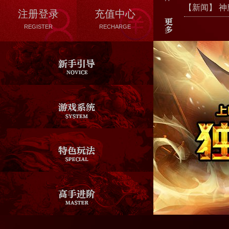
【新闻】
神
注册登录
充值中心
REGISTER
RECHARGE
VIP系统
新手FAQ
游戏背景
圣兽系统
十二生肖
武勋系统
石墓阵
BOSS双爆
许愿池
宝物系统
翅膀系统
魂力系统