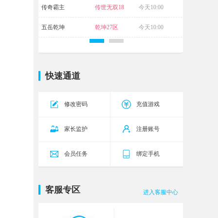
传奇霸主
传世无双18
今天10:00
区
五岳乾坤
乾坤27区
今天10:00
快速通道
修改密码
充值游戏
家长监护
注册账号
会员任务
绑定手机
客服专区
进入客服中心