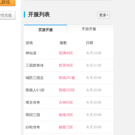
开服列表
更多+
手游开服
页游开服
游戏
服数
日期
神仙道
琉璃40区
今天14:00
源战役
三国群将传
群英96区
今天11:00
暗黑封魔录
城防三国志
双线201服
今天10:00
兽厂大佬
熊猫人0.1折
熊猫183区
今天10:00
九梦仙域
维京传奇
古神95区
今天10:00
九梦仙域
萌回三国
狼烟38区
今天10:00
白蛇传奇
杨戬72区
今天10:00