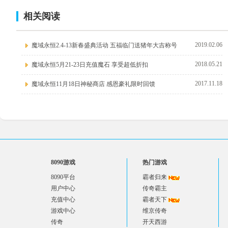
相关阅读
2019.02.06
魔域永恒2.4-13新春盛典活动 五福临门送猪年大吉称号
2018.05.21
魔域永恒5月21-23日充值魔石 享受超低折扣
2017.11.18
魔域永恒11月18日神秘商店 感恩豪礼限时回馈
8090游戏
热门游戏
8090平台
霸者归来
用户中心
传奇霸主
充值中心
霸者天下
游戏中心
维京传奇
传奇
开天西游