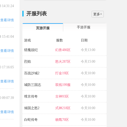
8 14:31:24
开服列表
更多+
查看详情
手游开服
页游开服
4 15:41:04
游戏
服数
日期
猎魔战纪
幻兽486区
今天13:00
大战国
查看详情
烈焰
怒火287区
今天15:00
航海霸业
0 17:16:05
百战沙城2
打金19区
今天10:00
破天
查看详情
城防三国志
双线199服
今天10:00
五岳乾坤
维京传奇
古神93区
今天10:00
源战役
0 09:07:39
倾国之怒2
式神218区
今天10:00
传奇霸业
查看详情
白蛇传奇
杨戬70区
今天10:00