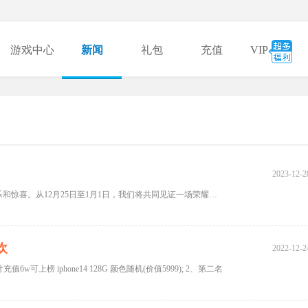
游戏中心
新闻
礼包
充值
VIP
2023-12-2
双旦佳节将至，8090平台特别呈现一系列精彩活动，为大家带来欢乐和惊喜。从12月25日至1月1日，我们将共同见证一场荣耀榜的盛典，
欢
2022-12-2
6w可上榜 iphone14 128G 颜色随机(价值5999); 2、第二名