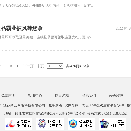
春季庆典 精彩活动 活动一、BOSS狂欢 活动时间：4月29日 活动范围： 玩家等级100级、开服8天 活动内容： 1.活动期间，所有野外BO
 极品霸业披风等您拿
2022-04-2
开服满7天区服开放。 活动登录 时间：4月29-5月4日 活动期间每日登录即可领取登录奖励，连续登录更可领取连登大礼，更有51称号赠
8
9
10
11
下一页
末页
共
478
页
5733
条
免责声明
客服中心
网页游戏
联系我们
家长监护
 ©
江苏尚云网络科技有限公司
版权所有 软件名称：尚云8090游戏运营平台软件 版本
地址：镇江市京口区苗家湾路259号云时代中心2号楼 联系方式：0511-85885552