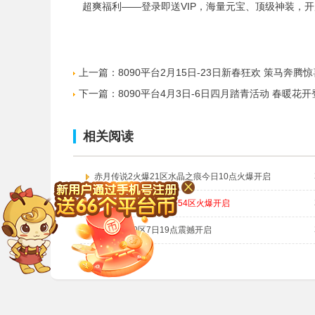
超爽福利——登录即送VIP，海量元宝、顶级神装，开
上一篇：
8090平台2月15日-23日新春狂欢 策马奔腾
下一篇：
8090平台4月3日-6日四月踏青活动 春暖花
相关阅读
赤月传说2火爆21区水晶之痕今日10点火爆开启
8090烈焰今日9点传奇54区火爆开启
英雄王座20区7日19点震撼开启