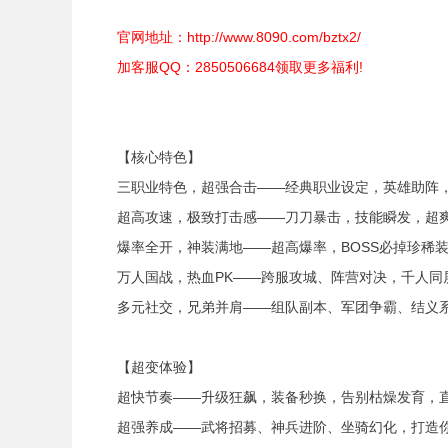
官网地址：
http://www.8090.com/bztx2/
加客服QQ：
2850506684领
取更多福利!
【核心特色】
三职业特色，超强合击——经典职业设定，英雄助阵，
超高攻速，极致打击感——刀刀暴击，技能瞬发，超爽
爆率全开，神装满地——超高爆率，BOSS必掉珍稀装
万人国战，热血PK——跨服攻城、阵营对决，千人同屏
多元社交，兄弟并肩——组队副本、军团争霸、结义系
【超变体验】
超快节奏——升级狂飙，装备秒换，告别枯燥发育，直
超强养成——武将招募、神兵进阶、坐骑幻化，打造你