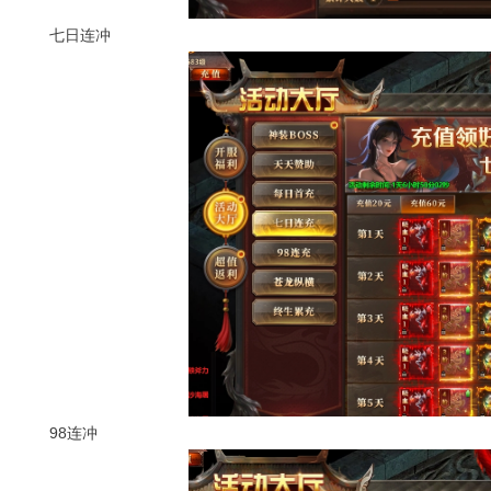
七日连冲
98连冲