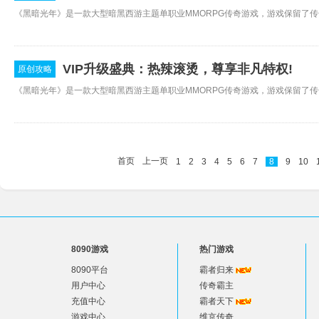
VIP升级盛典：热辣滚烫，尊享非凡特权!
原创攻略
首页
上一页
1
2
3
4
5
6
7
8
9
10
8090游戏
热门游戏
8090平台
霸者归来
用户中心
传奇霸主
充值中心
霸者天下
游戏中心
维京传奇