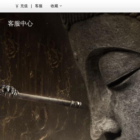
充值
|
客服
收藏
客服中心