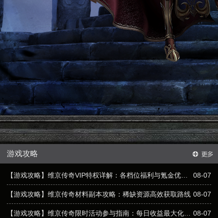
游戏攻略
【游戏攻略】
维京传奇VIP特权详解：各档位福利与氪金优先级
08-07
【游戏攻略】
维京传奇材料副本攻略：稀缺资源高效获取路线
08-07
【游戏攻略】
维京传奇限时活动参与指南：每日收益最大化技巧
08-07