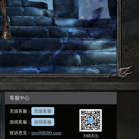
客服中心
充值客服：
充值客服
游戏客服：
游戏客服
投诉意见：
gm@8090.com
扫码关注,